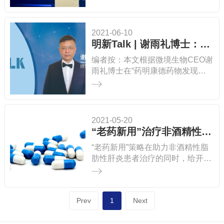
基因疗法也是日新月异。因此，有
病背后的生物学机制并找到包括药
越来越多的人开始质疑小分子药物
物在内的治疗手段。2021年至今，
的前途，质疑有机化学在医药领域
生物医药各个领域取得不少进展，
2021-06-10
的地位。 但在谢雨礼博士看来，有
从中可以一窥全球高水平的创新趋
明新Talk | 谢雨礼博士：生物医药新技术和新趋势
机化学是制药的核心科技。有机化
势和差异化策略，对处在转型路口
编者按：本文根据微境生物CEO谢
学不仅不会过时，还会随着时代的
的中国生物医药也许有所启示。
雨礼博士在“药明康德药物发现探
进步在医药领域进一步焕发新的活
索之旅主题研讨会上海站”的报告
力。 11月10日至12日，药时代主
整理。
办的第二届中国新药CMC高峰论
坛在张江成功举办。~60多位行业
领袖和专家、~700位专业人士出
2021-05-20
席，现场气氛热烈！微境生物创始
“老药新用”治疗非酒精性脂肪性肝炎
人、CEO、药时代合作伙伴及专栏
“老药新用”策略在助力非酒精性脂
作家谢雨礼博士应邀嘉宾出席，深
肪性肝炎患者治疗的同时，给开发
入全面地解读了《有机化学赋能药
各种新靶点的制药公司也带来
物发现的新课题》，回答了有机化
了“威胁”。
学如何赋能医药研发，又有怎样的
发展趋势这些备受业界关注的关键
Prev
1
Next
问题。 下面请大家一起再次欣赏谢
博士的专业解读和精彩分享！