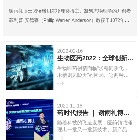
谢雨礼博士阅读诺贝尔物理奖得主、凝聚态物理学的开创者
菲利普·安德森（Philip Warren Anderson）教授于1972年在
《科学》杂志上发表的“More Is Different”的读后感。
2022-02-16
生物医药2022：全球创新趋势和差异化策略
生物医药创新面临“求稳同质化，
求新则风险大”的困局。这两种策
略走极端都不利于医药行业的健康
发展。我们当前处在“拒绝风险，
过度求稳”的极端。众多公司扎堆
热门靶点和技术的现象愈演愈烈。
2021-11-18
过去的一年，“内卷”成为行业最鲜
药时代报告 ｜ 谢雨礼博士解读有机化学赋能药物发现的新课题
明的关键词。要破局，我们必须正
随着科技的飞速发展，医药领域涌
视风险，加大创新的力度，积极探
现出一批又一批新技术、新产品。
索差异化，创造具有全球价值的产
大分子药物高歌猛进，细胞治疗、
品。 生物医药创新无非就是发现疾